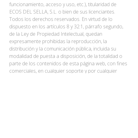
funcionamiento, acceso y uso, etc.), titularidad de
ECOS DEL SELLA, S.L. o bien de sus licenciantes.
Todos los derechos reservados. En virtud de lo
dispuesto en los artículos 8 y 32.1, párrafo segundo,
de la Ley de Propiedad Intelectual, quedan
expresamente prohibidas la reproducción, la
distribución y la comunicación pública, incluida su
modalidad de puesta a disposición, de la totalidad o
parte de los contenidos de esta página web, con fines
comerciales, en cualquier soporte y por cualquier
medio técnico, sin la autorización de ECOS DEL
SELLA, S.L.. El USUARIO se compromete a respetar los
derechos de Propiedad Intelectual e Industrial
titularidad de ECOS DEL SELLA, S.L.. Podrá visualizar
los elementos del portal e incluso imprimirlos,
copiarlos y almacenarlos en el disco duro de su
ordenador o en cualquier otro soporte físico siempre
y cuando sea, única y exclusivamente, para su uso
personal y privado. El USUARIO deberá abstenerse de